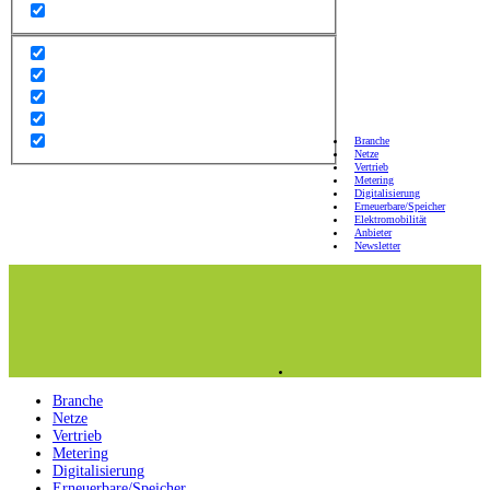
Branche
Netze
Vertrieb
Metering
Digitalisierung
Erneuerbare/Speicher
Elektromobilität
Anbieter
Newsletter
Branche
Netze
Vertrieb
Metering
Digitalisierung
Erneuerbare/Speicher