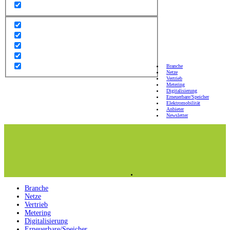
Branche
Netze
Vertrieb
Metering
Digitalisierung
Erneuerbare/Speicher
Elektromobilität
Anbieter
Newsletter
Branche
Netze
Vertrieb
Metering
Digitalisierung
Erneuerbare/Speicher