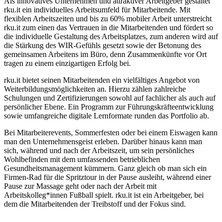
Als innovatives Unternehmen und attraktiver Arbeitgeber gestaltet
rku.it ein individuelles Arbeitsumfeld für Mitarbeitende. Mit
flexiblen Arbeitszeiten und bis zu 60% mobiler Arbeit unterstreicht
rku.it zum einen das Vertrauen in die Mitarbeitenden und fördert so
die individuelle Gestaltung des Arbeitsplatzes, zum anderen wird auf
die Stärkung des WIR-Gefühls gesetzt sowie der Betonung des
gemeinsamen Arbeitens im Büro, denn Zusammenkünfte vor Ort
tragen zu einem einzigartigen Erfolg bei.
rku.it bietet seinen Mitarbeitenden ein vielfältiges Angebot von
Weiterbildungsmöglichkeiten an. Hierzu zählen zahlreiche
Schulungen und Zertifizierungen sowohl auf fachlicher als auch auf
persönlicher Ebene. Ein Programm zur Führungskräfteentwicklung
sowie umfangreiche digitale Lernformate runden das Portfolio ab.
Bei Mitarbeiterevents, Sommerfesten oder bei einem Eiswagen kann
man den Unternehmensgeist erleben. Darüber hinaus kann man
sich, während und nach der Arbeitszeit, um sein persönliches
Wohlbefinden mit dem umfassenden betrieblichen
Gesundheitsmanagement kümmern. Ganz gleich ob man sich ein
Firmen-Rad für die Spritztour in der Pause ausleiht, während einer
Pause zur Massage geht oder nach der Arbeit mit
Arbeitskolleg*innen Fußball spielt. rku.it ist ein Arbeitgeber, bei
dem die Mitarbeitenden der Treibstoff und der Fokus sind.