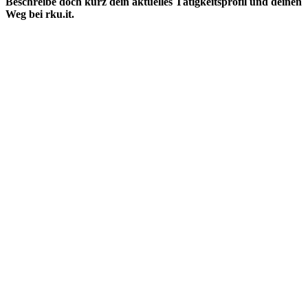
Beschreibe doch kurz dein aktuelles Tätigkeitsprofil und deinen
Weg bei rku.it.