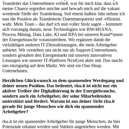
Teamleiter das Unternehmen verließ, war für mich klar, dass ich
meine Chance ergreifen möchte und bewarb mich auf die vakant
werdende Stelle der Teamleitung. Seit einem halben Jahr nehme ich
nun die Position als Teamleiterin Datentransparenz und -effizienz
wahr. Mein Team – das darf ich nun voller Stolz sagen – kümmert
sich vorrangig darum, neue Technologien wie BW/4HANA,
Process Mining, Data Lake, KI und RPA bei unseren Kund*innen
der Energiebranche voranzutreiben. Wir ergänzen damit die
vielzähligen anderen IT-Dienstleistungen, die mein Arbeitgeber
anbietet. Wir verstehen uns nicht nur als Support-Unternehmen,
sondern gestalten den Energiemarkt mit unseren innovativen
Lösungen wie unserer IT-Plattform NextGen aktiv mit. Das macht
uns einzigartig auf dem Markt. Wir sind ein One-Shop-
Unternehmen.
Herzlichen Glückwunsch zu dem spannenden Werdegang und
deiner neuen Position. Das bedeutet, rku.it ist nicht nur ein
aktiver Treiber der Digitalisierung in der Energiebranche,
sondern auch ein Arbeitgeber, der seine Mitarbeitenden
unterstützt und fördert. Warum ist aus deiner Sicht rku.it
gerade für junge Menschen wie dich ein spannender
Arbeitgeber?
rku.it ist ein spannender Arbeitgeber für junge Menschen, da hier
Potenziale erkannt werden und Stärken angetrieben werden. Mit