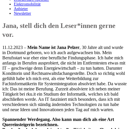
Elektromobilität
Anbieter
Newsletter
Jana, stell dich den Leser*innen gerne
vor.
11.12.2023 –
Mein Name ist Jana Pelzer
, 30 Jahre alt und wurde
in Dortmund geboren, wo ich auch aufgewachsen bin. Mein
Berufsstart war eher eine berufliche Findungsphase. Ich habe mich
anfangs in Berufen ausprobiert, die nicht im Entferntesten etwas mit
IT – geschweige denn Energiewirtschaft – zu tun hatten. Darunter
Konditorin und Rechtsanwaltsfachangestellte. Doch so richtig wohl
gefühlt habe ich mich erst, als eine Weiterbildung zur
Fachinformatikerin für Systemintegration absolviert habe. Da wusste
ich: Das ist meine Berufung. Zurzeit absolviere ich neben meiner
Tätigkeit bei rku.it ein Studium der Informatik, welches ich bald
abschließen werde. An IT fasziniert mich besonders, dass ich mit
verschiedenen sich ständig ändernden Technologien zu tun habe
und neue Ideen und Innovationen jeden Tag auf mich warten.
Spannender Werdegang. Also kann man dich als eine Art
Quereinsteigerin bezeichnen.