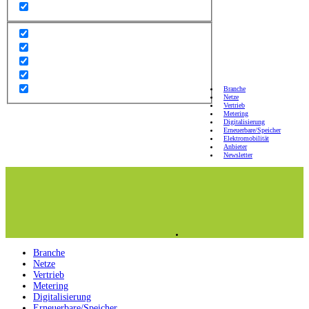
Branche
Netze
Vertrieb
Metering
Digitalisierung
Erneuerbare/Speicher
Elektromobilität
Anbieter
Newsletter
Branche
Netze
Vertrieb
Metering
Digitalisierung
Erneuerbare/Speicher