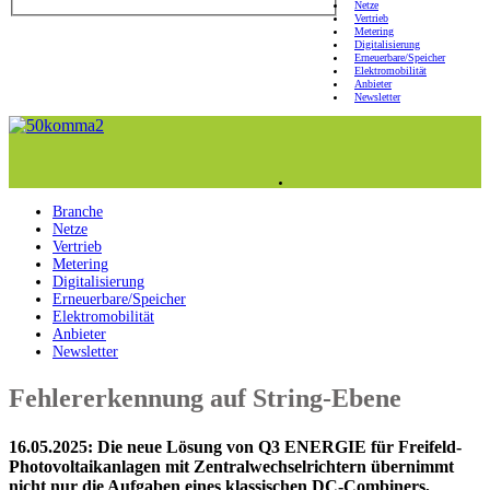
Netze
Vertrieb
Metering
Digitalisierung
Erneuerbare/Speicher
Elektromobilität
Anbieter
Newsletter
Branche
Netze
Vertrieb
Metering
Digitalisierung
Erneuerbare/Speicher
Elektromobilität
Anbieter
Newsletter
Fehlererkennung auf String-Ebene
16.05.2025: Die neue Lösung von Q3 ENERGIE für Freifeld-
Photovoltaikanlagen mit Zentralwechselrichtern übernimmt
nicht nur die Aufgaben eines klassischen DC-
Combiners
,