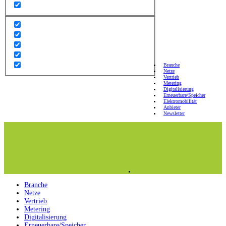
Branche
Netze
Vertrieb
Metering
Digitalisierung
Erneuerbare/Speicher
Elektromobilität
Anbieter
Newsletter
Branche
Netze
Vertrieb
Metering
Digitalisierung
Erneuerbare/Speicher