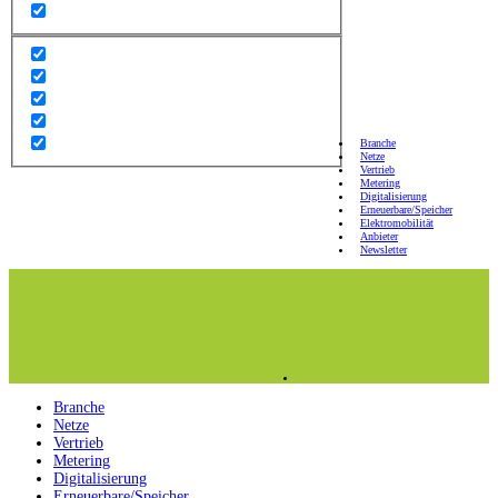
Branche
Netze
Vertrieb
Metering
Digitalisierung
Erneuerbare/Speicher
Elektromobilität
Anbieter
Newsletter
Branche
Netze
Vertrieb
Metering
Digitalisierung
Erneuerbare/Speicher