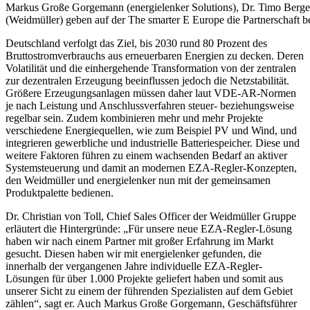
Markus Große Gorgemann (energielenker Solutions), Dr. Timo Berger 
(Weidmüller) geben auf der The smarter E Europe die Partnerschaft bekan
Deutschland verfolgt das Ziel, bis 2030 rund 80 Prozent des
Bruttostromverbrauchs aus erneuerbaren Energien zu decken. Deren
Volatilität und die einhergehende Transformation von der zentralen
zur dezentralen Erzeugung beeinflussen jedoch die Netzstabilität.
Größere Erzeugungsanlagen müssen daher laut VDE-AR-Normen
je nach Leistung und Anschlussverfahren steuer- beziehungsweise
regelbar sein. Zudem kombinieren mehr und mehr Projekte
verschiedene Energiequellen, wie zum Beispiel PV und Wind, und
integrieren gewerbliche und industrielle Batteriespeicher. Diese und
weitere Faktoren führen zu einem wachsenden Bedarf an aktiver
Systemsteuerung und damit an modernen EZA-Regler-Konzepten,
den Weidmüller und energielenker nun mit der gemeinsamen
Produktpalette bedienen.
Dr. Christian von Toll, Chief Sales Officer der Weidmüller Gruppe
erläutert die Hintergründe: „Für unsere neue EZA-Regler-Lösung
haben wir nach einem Partner mit großer Erfahrung im Markt
gesucht. Diesen haben wir mit energielenker gefunden, die
innerhalb der vergangenen Jahre individuelle EZA-Regler-
Lösungen für über 1.000 Projekte geliefert haben und somit aus
unserer Sicht zu einem der führenden Spezialisten auf dem Gebiet
zählen“, sagt er. Auch Markus Große Gorgemann, Geschäftsführer