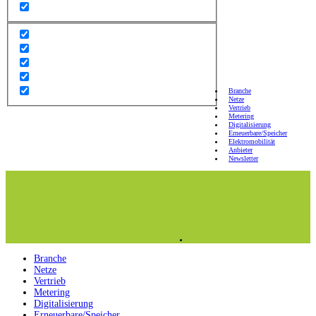
Branche
Netze
Vertrieb
Metering
Digitalisierung
Erneuerbare/Speicher
Elektromobilität
Anbieter
Newsletter
Branche
Netze
Vertrieb
Metering
Digitalisierung
Erneuerbare/Speicher