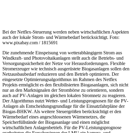
Bei der Netflex-Steuerung werden neben wirtschaftlichen Aspekten
auch der lokale Strom- und Wärmebedarf berücksichtigt. Foto:
www.pixabay.com / 1815691
Die zunehmende Einspeisung von wetterabhängigem Strom aus
Windkraft- und Photovoltaikanlagen stellt auch die Betriebs- und
Versorgungssicherheit der Netze vor Herausforderungen. Flexible
Stromerzeuger wie technisch ausgerüstete Biogasanlagen sollen den
Netzausbaubedarf reduzieren und den Betrieb optimieren. Der
eingesetzte Optimierungsalgorithmus im Rahmen des Netflex
Projekts ermöglicht es den flexibilisierten Biogasanlagen, sich nicht
nur an den Marktsignalen der Strombörse zu orientieren, sondern
auch auf PV-Anlagen im gleichen lokalen Stromnetz zu reagieren.
Der Algorithmus nutzt Wetter- und Leistungsprognosen für die PV-
Anlagen als Entscheidungsgrundlage für die Einsatzfahrpläne der
Biogas-BHKW. Als weitere Steuergrößen berücksichtigt er den
Wärmebedarf eines angeschlossenen Wärmenetzes, die
Speicherfüllstände der Biogasanlage und einen möglichst
wirtschaftlichen Anlagenbetrieb. Für die PV-Leistungsprognose
erarbeiteten die Forscher:innen der LMU ein kamera- und