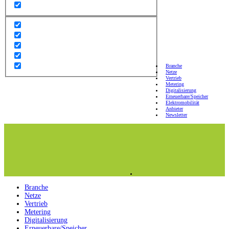
Branche
Netze
Vertrieb
Metering
Digitalisierung
Erneuerbare/Speicher
Elektromobilität
Anbieter
Newsletter
Branche
Netze
Vertrieb
Metering
Digitalisierung
Erneuerbare/Speicher