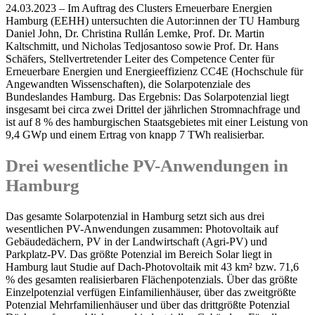
24.03.2023 – Im Auftrag des Clusters Erneuerbare Energien
Hamburg (EEHH) untersuchten die Autor:innen der TU Hamburg
Daniel John, Dr. Christina Rullán Lemke, Prof. Dr. Martin
Kaltschmitt, und Nicholas Tedjosantoso sowie Prof. Dr. Hans
Schäfers, Stellvertretender Leiter des Competence Center für
Erneuerbare Energien und Energieeffizienz CC4E (Hochschule für
Angewandten Wissenschaften), die Solarpotenziale des
Bundeslandes Hamburg. Das Ergebnis: Das Solarpotenzial liegt
insgesamt bei circa zwei Drittel der jährlichen Stromnachfrage und
ist auf 8 % des hamburgischen Staatsgebietes mit einer Leistung von
9,4 GWp und einem Ertrag von knapp 7 TWh realisierbar.
Drei wesentliche PV-Anwendungen in
Hamburg
Das gesamte Solarpotenzial in Hamburg setzt sich aus drei
wesentlichen PV-Anwendungen zusammen: Photovoltaik auf
Gebäudedächern, PV in der Landwirtschaft (Agri-PV) und
Parkplatz-PV. Das größte Potenzial im Bereich Solar liegt in
Hamburg laut Studie auf Dach-Photovoltaik mit 43 km² bzw. 71,6
% des gesamten realisierbaren Flächenpotenzials. Über das größte
Einzelpotenzial verfügen Einfamilienhäuser, über das zweitgrößte
Potenzial Mehrfamilienhäuser und über das drittgrößte Potenzial