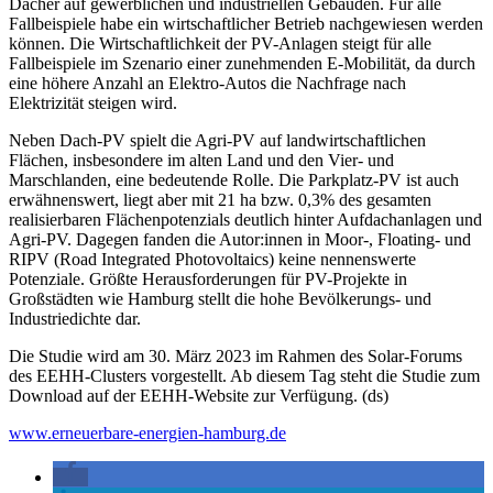
Dächer auf gewerblichen und industriellen Gebäuden. Für alle
Fallbeispiele habe ein wirtschaftlicher Betrieb nachgewiesen werden
können. Die Wirtschaftlichkeit der PV-Anlagen steigt für alle
Fallbeispiele im Szenario einer zunehmenden E-Mobilität, da durch
eine höhere Anzahl an Elektro-Autos die Nachfrage nach
Elektrizität steigen wird.
Neben Dach-PV spielt die Agri-PV auf landwirtschaftlichen
Flächen, insbesondere im alten Land und den Vier- und
Marschlanden, eine bedeutende Rolle. Die Parkplatz-PV ist auch
erwähnenswert, liegt aber mit 21 ha bzw. 0,3% des gesamten
realisierbaren Flächenpotenzials deutlich hinter Aufdachanlagen und
Agri-PV. Dagegen fanden die Autor:innen in Moor-, Floating- und
RIPV (Road Integrated Photovoltaics) keine nennenswerte
Potenziale. Größte Herausforderungen für PV-Projekte in
Großstädten wie Hamburg stellt die hohe Bevölkerungs- und
Industriedichte dar.
Die Studie wird am 30. März 2023 im Rahmen des Solar-Forums
des EEHH-Clusters vorgestellt. Ab diesem Tag steht die Studie zum
Download auf der EEHH-Website zur Verfügung. (ds)
www.erneuerbare-energien-hamburg.de