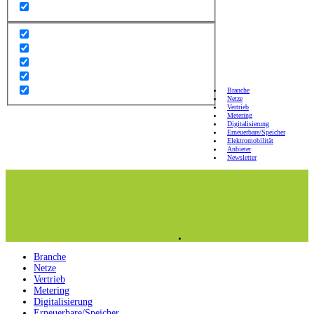
Branche
Netze
Vertrieb
Metering
Digitalisierung
Erneuerbare/Speicher
Elektromobilität
Anbieter
Newsletter
Branche
Netze
Vertrieb
Metering
Digitalisierung
Erneuerbare/Speicher