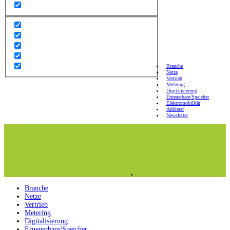
Branche
Netze
Vertrieb
Metering
Digitalisierung
Erneuerbare/Speicher
Elektromobilität
Anbieter
Newsletter
Branche
Netze
Vertrieb
Metering
Digitalisierung
Erneuerbare/Speicher