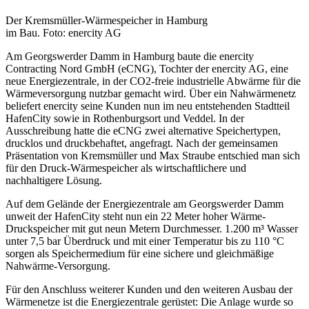
Der Kremsmüller-Wärmespeicher in Hamburg
im Bau. Foto: enercity AG
Am Georgswerder Damm in Hamburg baute die enercity
Contracting Nord GmbH (eCNG), Tochter der enercity AG, eine
neue Energiezentrale, in der CO2-freie industrielle Abwärme für die
Wärmeversorgung nutzbar gemacht wird. Über ein Nahwärmenetz
beliefert enercity seine Kunden nun im neu entstehenden Stadtteil
HafenCity sowie in Rothenburgsort und Veddel. In der
Ausschreibung hatte die eCNG zwei alternative Speichertypen,
drucklos und druckbehaftet, angefragt. Nach der gemeinsamen
Präsentation von Kremsmüller und Max Straube entschied man sich
für den Druck-Wärmespeicher als wirtschaftlichere und
nachhaltigere Lösung.
Auf dem Gelände der Energiezentrale am Georgswerder Damm
unweit der HafenCity steht nun ein 22 Meter hoher Wärme-
Druckspeicher mit gut neun Metern Durchmesser. 1.200 m³ Wasser
unter 7,5 bar Überdruck und mit einer Temperatur bis zu 110 °C
sorgen als Speichermedium für eine sichere und gleichmäßige
Nahwärme-Versorgung.
Für den Anschluss weiterer Kunden und den weiteren Ausbau der
Wärmenetze ist die Energiezentrale gerüstet: Die Anlage wurde so