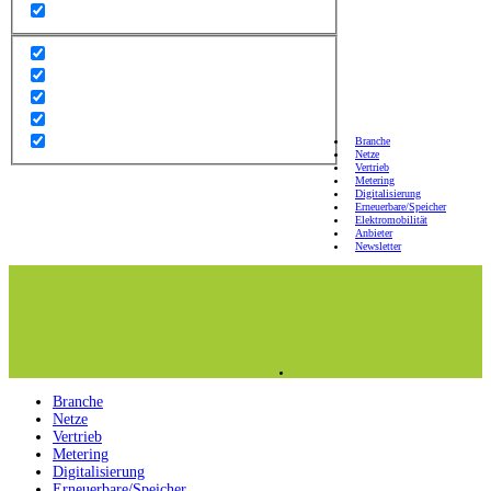
Branche
Netze
Vertrieb
Metering
Digitalisierung
Erneuerbare/Speicher
Elektromobilität
Anbieter
Newsletter
Branche
Netze
Vertrieb
Metering
Digitalisierung
Erneuerbare/Speicher