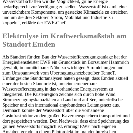
Wasserstoff schaffen wir die Möglichkeit, grüne Energie
bedarfsgerecht zur Verfügung zu stellen. Wasserstoff ist damit eine
unverzichtbare Komponente, um gesteckte Klimaziele zu erreichen
und um die drei Sektoren Strom, Mobilität und Industrie zu
koppeln“, erklärte der EWE-Chef.
Elektrolyse im Kraftwerksmaßstab am
Standort Emden
Als Standort für den Bau der Wasserstofferzeugungsanlage hat der
Energiedienstleister EWE ein Grundstück im Borssumer Hammrich
gewählt, in unmittelbarer Nähe zu wichtigen Stromleitungen und
zum Umspannwerk vom Übertragungsnetzbetreiber TenneT.
Umfangreiche Standortanalysen hätten gezeigt, dass Emden aktuell
einer der besten Standorte ist, um eine erneuerbare
Wasserstofferzeugung in das vorhandene Energiesystem zu
integrieren. Die Küstenregion zeichne sich durch hohe Wind-
Stromerzeugungskapazitäten an Land und auf See, unterirdische
Speicher und ein international angebundenes Leitungsnetz aus.
Demnach könnte der Wasserstoff über die vorhandene
Gasinfrastruktur zu den großen Kavernenspeichern transportiert und
dort gespeichert werden. Den Nachweis, dass eine Speicherung des
grünen Wasserstoffs möglich ist, erbringt EWE nach eigenen
Angaben gerade in einem Pilotprojekt im brandenburgischen