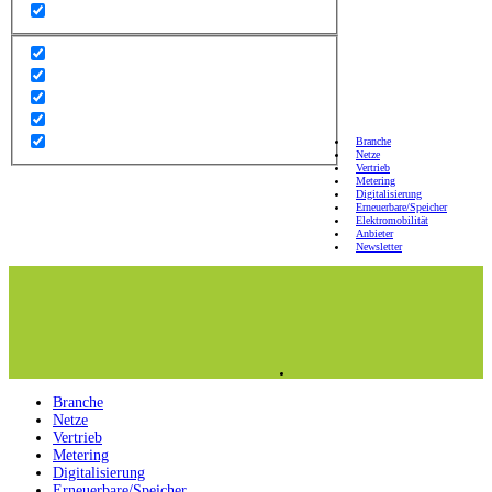
Branche
Netze
Vertrieb
Metering
Digitalisierung
Erneuerbare/Speicher
Elektromobilität
Anbieter
Newsletter
Branche
Netze
Vertrieb
Metering
Digitalisierung
Erneuerbare/Speicher