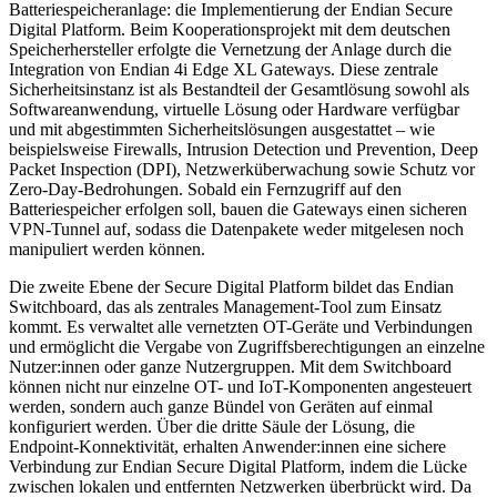
Batteriespeicheranlage: die Implementierung der Endian Secure
Digital Platform. Beim Kooperationsprojekt mit dem deutschen
Speicherhersteller erfolgte die Vernetzung der Anlage durch die
Integration von Endian 4i Edge XL Gateways. Diese zentrale
Sicherheitsinstanz ist als Bestandteil der Gesamtlösung sowohl als
Softwareanwendung, virtuelle Lösung oder Hardware verfügbar
und mit abgestimmten Sicherheitslösungen ausgestattet – wie
beispielsweise Firewalls, Intrusion Detection und Prevention, Deep
Packet Inspection (DPI), Netzwerküberwachung sowie Schutz vor
Zero-Day-Bedrohungen. Sobald ein Fernzugriff auf den
Batteriespeicher erfolgen soll, bauen die Gateways einen sicheren
VPN-Tunnel auf, sodass die Datenpakete weder mitgelesen noch
manipuliert werden können.
Die zweite Ebene der Secure Digital Platform bildet das Endian
Switchboard, das als zentrales Management-Tool zum Einsatz
kommt. Es verwaltet alle vernetzten OT-Geräte und Verbindungen
und ermöglicht die Vergabe von Zugriffsberechtigungen an einzelne
Nutzer:innen oder ganze Nutzergruppen. Mit dem Switchboard
können nicht nur einzelne OT- und IoT-Komponenten angesteuert
werden, sondern auch ganze Bündel von Geräten auf einmal
konfiguriert werden. Über die dritte Säule der Lösung, die
Endpoint-Konnektivität, erhalten Anwender:innen eine sichere
Verbindung zur Endian Secure Digital Platform, indem die Lücke
zwischen lokalen und entfernten Netzwerken überbrückt wird. Da