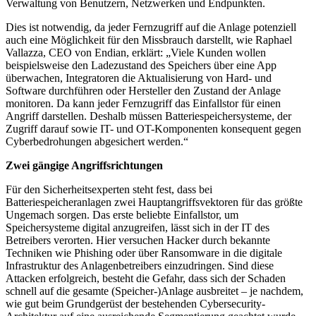
Verwaltung von Benutzern, Netzwerken und Endpunkten.
Dies ist notwendig, da jeder Fernzugriff auf die Anlage potenziell
auch eine Möglichkeit für den Missbrauch darstellt, wie Raphael
Vallazza, CEO von Endian, erklärt: „Viele Kunden wollen
beispielsweise den Ladezustand des Speichers über eine App
überwachen, Integratoren die Aktualisierung von Hard- und
Software durchführen oder Hersteller den Zustand der Anlage
monitoren. Da kann jeder Fernzugriff das Einfallstor für einen
Angriff darstellen. Deshalb müssen Batteriespeichersysteme, der
Zugriff darauf sowie IT- und OT-Komponenten konsequent gegen
Cyberbedrohungen abgesichert werden.“
Zwei gängige Angriffsrichtungen
Für den Sicherheitsexperten steht fest, dass bei
Batteriespeicheranlagen zwei Hauptangriffsvektoren für das größte
Ungemach sorgen. Das erste beliebte Einfallstor, um
Speichersysteme digital anzugreifen, lässt sich in der IT des
Betreibers verorten. Hier versuchen Hacker durch bekannte
Techniken wie Phishing oder über Ransomware in die digitale
Infrastruktur des Anlagenbetreibers einzudringen. Sind diese
Attacken erfolgreich, besteht die Gefahr, dass sich der Schaden
schnell auf die gesamte (Speicher-)Anlage ausbreitet – je nachdem,
wie gut beim Grundgerüst der bestehenden Cybersecurity-