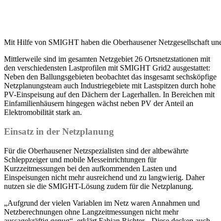
Mit Hilfe von SMIGHT haben die Oberhausener Netzgesellschaft un
Mittlerweile sind im gesamten Netzgebiet 26 Ortsnetzstationen mit
den verschiedensten Lastprofilen mit SMIGHT Grid2 ausgestattet:
Neben den Ballungsgebieten beobachtet das insgesamt sechsköpfige
Netzplanungsteam auch Industriegebiete mit Lastspitzen durch hohe
PV-Einspeisung auf den Dächern der Lagerhallen. In Bereichen mit
Einfamilienhäusern hingegen wächst neben PV der Anteil an
Elektromobilität stark an.
Einsatz in der Netzplanung
Für die Oberhausener Netzspezialisten sind der altbewährte
Schleppzeiger und mobile Messeinrichtungen für
Kurzzeitmessungen bei den aufkommenden Lasten und
Einspeisungen nicht mehr ausreichend und zu langwierig. Daher
nutzen sie die SMIGHT-Lösung zudem für die Netzplanung.
„Aufgrund der vielen Variablen im Netz waren Annahmen und
Netzberechnungen ohne Langzeitmessungen nicht mehr
aussagekräftig genug“, erklärt Fabian Richter. „Diese decken auch