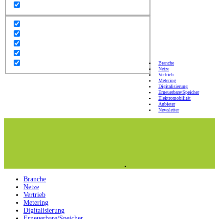
Branche
Netze
Vertrieb
Metering
Digitalisierung
Erneuerbare/Speicher
Elektromobilität
Anbieter
Newsletter
Branche
Netze
Vertrieb
Metering
Digitalisierung
Erneuerbare/Speicher