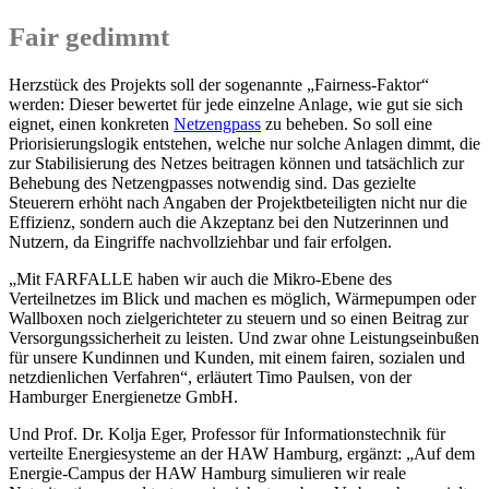
Fair gedimmt
Herzstück des Projekts soll der sogenannte „Fairness-Faktor“
werden: Dieser bewertet für jede einzelne Anlage, wie gut sie sich
eignet, einen konkreten
Netzengpass
zu beheben. So soll eine
Priorisierungslogik entstehen, welche nur solche Anlagen dimmt, die
zur Stabilisierung des Netzes beitragen können und tatsächlich zur
Behebung des Netzengpasses notwendig sind. Das gezielte
Steuerern erhöht nach Angaben der Projektbeteiligten nicht nur die
Effizienz, sondern auch die Akzeptanz bei den Nutzerinnen und
Nutzern, da Eingriffe nachvollziehbar und fair erfolgen.
„Mit FARFALLE haben wir auch die Mikro-Ebene des
Verteilnetzes im Blick und machen es möglich, Wärmepumpen oder
Wallboxen noch zielgerichteter zu steuern und so einen Beitrag zur
Versorgungssicherheit zu leisten. Und zwar ohne Leistungseinbußen
für unsere Kundinnen und Kunden, mit einem fairen, sozialen und
netzdienlichen Verfahren“, erläutert Timo Paulsen, von der
Hamburger Energienetze GmbH.
Und Prof. Dr. Kolja Eger, Professor für Informationstechnik für
verteilte Energiesysteme an der HAW Hamburg, ergänzt: „Auf dem
Energie-Campus der HAW Hamburg simulieren wir reale