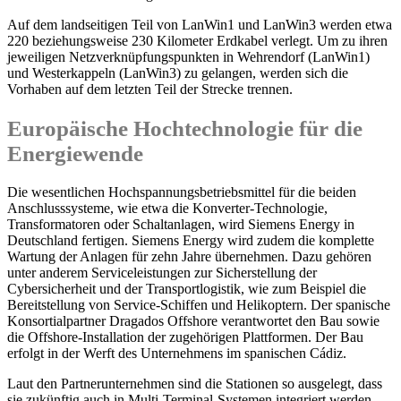
Auf dem landseitigen Teil von LanWin1 und LanWin3 werden etwa
220 beziehungsweise 230 Kilometer Erdkabel verlegt. Um zu ihren
jeweiligen Netzverknüpfungspunkten in Wehrendorf (LanWin1)
und Westerkappeln (LanWin3) zu gelangen, werden sich die
Vorhaben auf dem letzten Teil der Strecke trennen.
Europäische Hochtechnologie für die
Energiewende
Die wesentlichen Hochspannungsbetriebsmittel für die beiden
Anschlusssysteme, wie etwa die Konverter-Technologie,
Transformatoren oder Schaltanlagen, wird Siemens Energy in
Deutschland fertigen. Siemens Energy wird zudem die komplette
Wartung der Anlagen für zehn Jahre übernehmen. Dazu gehören
unter anderem Serviceleistungen zur Sicherstellung der
Cybersicherheit und der Transportlogistik, wie zum Beispiel die
Bereitstellung von Service-Schiffen und Helikoptern. Der spanische
Konsortialpartner Dragados Offshore verantwortet den Bau sowie
die Offshore-Installation der zugehörigen Plattformen. Der Bau
erfolgt in der Werft des Unternehmens im spanischen Cádiz.
Laut den Partnerunternehmen sind die Stationen so ausgelegt, dass
sie zukünftig auch in Multi-Terminal-Systemen integriert werden