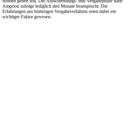
Betrieb gehen soll. Die Ausschreibungs- und Vergabephase habe
Amprion zufolge lediglich drei Monate beansprucht. Die
Erfahrungen aus bisherigen Vergabeverfahren seien dabei ein
wichtiger Faktor gewesen.