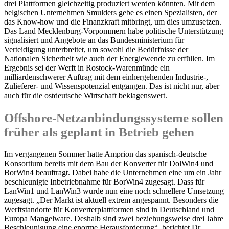
drei Plattformen gleichzeitig produziert werden könnten. Mit dem
belgischen Unternehmen Smulders gebe es einen Spezialisten, der
das Know-how und die Finanzkraft mitbringt, um dies umzusetzen.
Das Land Mecklenburg-Vorpommern habe politische Unterstützung
signalisiert und Angebote an das Bundesministerium für
Verteidigung unterbreitet, um sowohl die Bedürfnisse der
Nationalen Sicherheit wie auch der Energiewende zu erfüllen. Im
Ergebnis sei der Werft in Rostock-Warenmünde ein
milliardenschwerer Auftrag mit dem einhergehenden Industrie-,
Zulieferer- und Wissenspotenzial entgangen. Das ist nicht nur, aber
auch für die ostdeutsche Wirtschaft beklagenswert.
Offshore-Netzanbindungssysteme sollen
früher als geplant in Betrieb gehen
Im vergangenen Sommer hatte Amprion das spanisch-deutsche
Konsortium bereits mit dem Bau der Konverter für DolWin4 und
BorWin4 beauftragt. Dabei habe die Unternehmen eine um ein Jahr
beschleunigte Inbetriebnahme für BorWin4 zugesagt. Dass für
LanWin1 und LanWin3 wurde nun eine noch schnellere Umsetzung
zugesagt. „Der Markt ist aktuell extrem angespannt. Besonders die
Werftstandorte für Konverterplattformen sind in Deutschland und
Europa Mangelware. Deshalb sind zwei beziehungsweise drei Jahre
Beschleunigung eine enorme Herausforderung“, berichtet Dr.