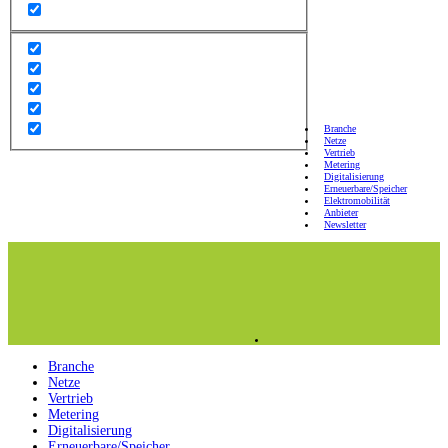
Branche
Netze
Vertrieb
Metering
Digitalisierung
Erneuerbare/Speicher
Elektromobilität
Anbieter
Newsletter
Branche
Netze
Vertrieb
Metering
Digitalisierung
Erneuerbare/Speicher