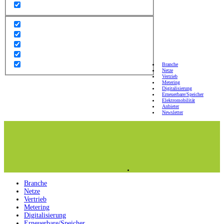
Branche
Netze
Vertrieb
Metering
Digitalisierung
Erneuerbare/Speicher
Elektromobilität
Anbieter
Newsletter
Branche
Netze
Vertrieb
Metering
Digitalisierung
Erneuerbare/Speicher