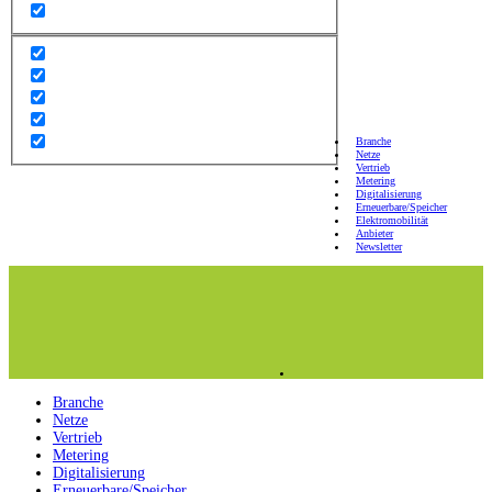
Branche
Netze
Vertrieb
Metering
Digitalisierung
Erneuerbare/Speicher
Elektromobilität
Anbieter
Newsletter
Branche
Netze
Vertrieb
Metering
Digitalisierung
Erneuerbare/Speicher