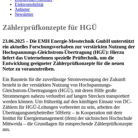
Elektromobilität
Anbieter
Newsletter
Zählerprüfkonzepte für HGÜ
23.06.2025 – Die
EMH Energie
‑
Messtechnik GmbH unterstützt
ein aktuelles Forschungsvorhaben zur verstärkten Nutzung der
Hochspannungs
‑
Gleichstrom
‑
Übertragung (HGÜ): Hierzu
liefert das Unternehmen spezielle Prüftechnik, um die
Entwicklung geeigneter Zählerprüfkonzepte
für die neuen
Netze
zu voranzutreiben.
Ein Baustein für die zuverlässige Stromversorgung der Zukunft
besteht in der verstärkten Nutzung von Hochspannungs-
Gleichstrom-Übertragungen (HGÜ), mit deren Hilfe große
Strommengen nahezu verlustfrei auf langen Strecken transportiert
werden können. Um frühzeitig auf den künftigen Einsatz von DC-
Zählern für HGÜ-Leitungen vorbereitet zu sein, arbeiten der
Übertragungsnetzbetreiber 50Hertz – in Kooperation mit dem
Institut für Energiemanagement (ifem) der sächsischen Hochschule
Mittweida – die Grundlagen für entsprechende Zählerprüfkonzepte
aus.