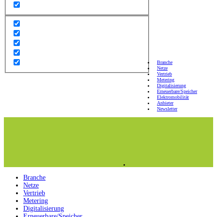
Branche
Netze
Vertrieb
Metering
Digitalisierung
Erneuerbare/Speicher
Elektromobilität
Anbieter
Newsletter
Branche
Netze
Vertrieb
Metering
Digitalisierung
Erneuerbare/Speicher