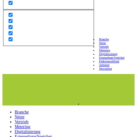
Branche
Netze
Vertrieb
Metering
Digitalisierung
Erneuerbare/Speicher
Elektromobilität
Anbieter
Newsletter
Branche
Netze
Vertrieb
Metering
Digitalisierung
Erneuerbare/Speicher