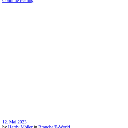
Continue reading
12. Mai 2023
by
Hardy Möller
in
Branche/E-World