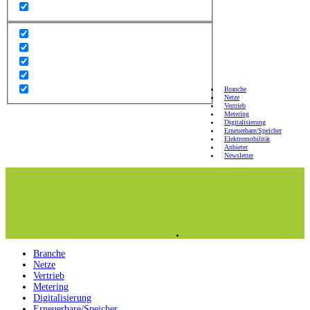
Branche
Netze
Vertrieb
Metering
Digitalisierung
Erneuerbare/Speicher
Elektromobilität
Anbieter
Newsletter
Branche
Netze
Vertrieb
Metering
Digitalisierung
Erneuerbare/Speicher