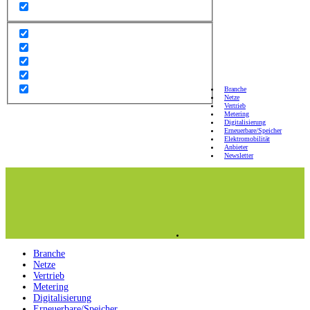
Branche
Netze
Vertrieb
Metering
Digitalisierung
Erneuerbare/Speicher
Elektromobilität
Anbieter
Newsletter
Branche
Netze
Vertrieb
Metering
Digitalisierung
Erneuerbare/Speicher