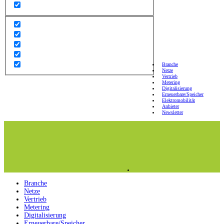
Branche
Netze
Vertrieb
Metering
Digitalisierung
Erneuerbare/Speicher
Elektromobilität
Anbieter
Newsletter
Branche
Netze
Vertrieb
Metering
Digitalisierung
Erneuerbare/Speicher