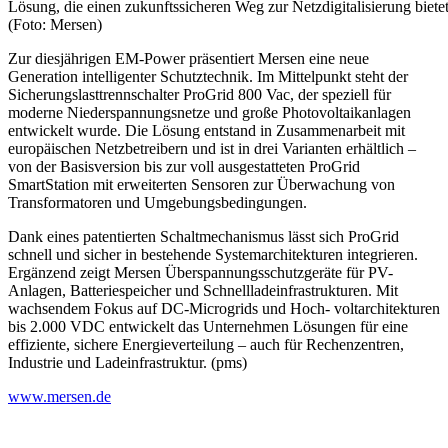
Lösung, die einen zukunftssicheren Weg zur Netzdigitalisierung bietet
(Foto: Mersen)
Zur diesjährigen EM-Power präsentiert Mersen eine neue
Generation intelligenter Schutztechnik. Im Mittelpunkt steht der
Sicherungslasttrennschalter ProGrid 800 Vac, der speziell für
moderne Niederspannungsnetze und große Photovoltaikanlagen
entwickelt wurde. Die Lösung entstand in Zusammenarbeit mit
europäischen Netzbetreibern und ist in drei Varianten erhältlich –
von der Basisversion bis zur voll ausgestatteten ProGrid
SmartStation mit erweiterten Sensoren zur Überwachung von
Transformatoren und Umgebungsbedingungen.
Dank eines patentierten Schaltmechanismus lässt sich ProGrid
schnell und sicher in bestehende Systemarchitekturen integrieren.
Ergänzend zeigt Mersen Überspannungsschutzgeräte für PV-
Anlagen, Batteriespeicher und Schnellladeinfrastrukturen. Mit
wachsendem Fokus auf DC-Microgrids und Hoch- voltarchitekturen
bis 2.000 VDC entwickelt das Unternehmen Lösungen für eine
effiziente, sichere Energieverteilung – auch für Rechenzentren,
Industrie und Ladeinfrastruktur. (pms)
www.mersen.de