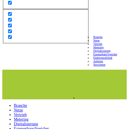
Branche
Netze
Vertrieb
Metering
Digitalisierung
Erneuerbare/Speicher
Elektromobilität
Anbieter
Newsletter
Branche
Netze
Vertrieb
Metering
Digitalisierung
Erneuerbare/Speicher