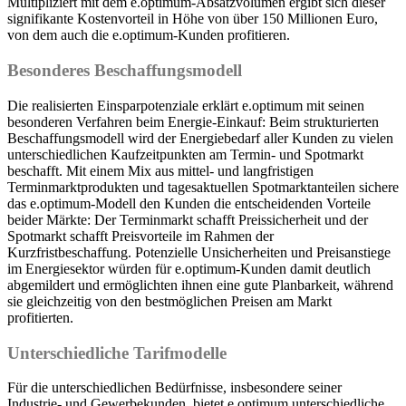
Multipliziert mit dem e.optimum-Absatzvolumen ergibt sich dieser
signifikante Kostenvorteil in Höhe von über 150 Millionen Euro,
von dem auch die e.optimum-Kunden profitieren.
Besonderes Beschaffungsmodell
Die realisierten Einsparpotenziale erklärt e.optimum mit seinen
besonderen Verfahren beim Energie-Einkauf: Beim strukturierten
Beschaffungsmodell wird der Energiebedarf aller Kunden zu vielen
unterschiedlichen Kaufzeitpunkten am Termin- und Spotmarkt
beschafft. Mit einem Mix aus mittel- und langfristigen
Terminmarktprodukten und tagesaktuellen Spotmarktanteilen sichere
das e.optimum-Modell den Kunden die entscheidenden Vorteile
beider Märkte: Der Terminmarkt schafft Preissicherheit und der
Spotmarkt schafft Preisvorteile im Rahmen der
Kurzfristbeschaffung. Potenzielle Unsicherheiten und Preisanstiege
im Energiesektor würden für e.optimum-Kunden damit deutlich
abgemildert und ermöglichten ihnen eine gute Planbarkeit, während
sie gleichzeitig von den bestmöglichen Preisen am Markt
profitierten.
Unterschiedliche Tarifmodelle
Für die unterschiedlichen Bedürfnisse, insbesondere seiner
Industrie- und Gewerbekunden, bietet e.optimum unterschiedliche