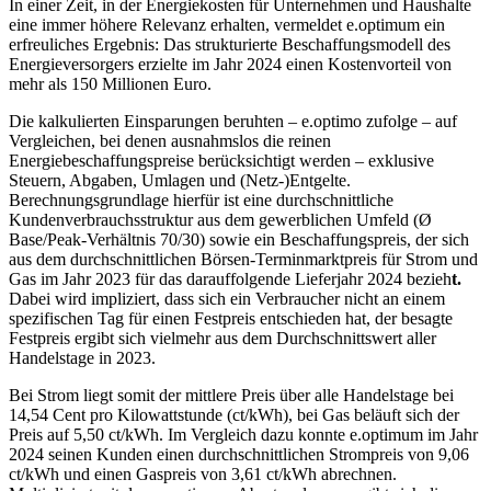
In einer Zeit, in der Energiekosten für Unternehmen und Haushalte
eine immer höhere Relevanz erhalten, vermeldet e.optimum ein
erfreuliches Ergebnis: Das strukturierte Beschaffungsmodell des
Energieversorgers erzielte im Jahr 2024 einen Kostenvorteil von
mehr als 150 Millionen Euro.
Die kalkulierten Einsparungen beruhten – e.optimo zufolge – auf
Vergleichen, bei denen ausnahmslos die reinen
Energiebeschaffungspreise berücksichtigt werden – exklusive
Steuern, Abgaben, Umlagen und (Netz-)Entgelte.
Berechnungsgrundlage hierfür ist eine durchschnittliche
Kundenverbrauchsstruktur aus dem gewerblichen Umfeld (Ø
Base/Peak-Verhältnis 70/30) sowie ein Beschaffungspreis, der sich
aus dem durchschnittlichen Börsen-Terminmarktpreis für Strom und
Gas im Jahr 2023 für das darauffolgende Lieferjahr 2024 bezieh
t.
Dabei wird impliziert, dass sich ein Verbraucher nicht an einem
spezifischen Tag für einen Festpreis entschieden hat, der besagte
Festpreis ergibt sich vielmehr aus dem Durchschnittswert aller
Handelstage in 2023.
Bei Strom liegt somit der mittlere Preis über alle Handelstage bei
14,54 Cent pro Kilowattstunde (ct/kWh), bei Gas beläuft sich der
Preis auf 5,50 ct/kWh. Im Vergleich dazu konnte e.optimum im Jahr
2024 seinen Kunden einen durchschnittlichen Strompreis von 9,06
ct/kWh und einen Gaspreis von 3,61 ct/kWh abrechnen.