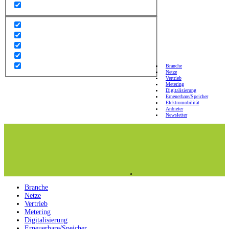
Branche
Netze
Vertrieb
Metering
Digitalisierung
Erneuerbare/Speicher
Elektromobilität
Anbieter
Newsletter
Branche
Netze
Vertrieb
Metering
Digitalisierung
Erneuerbare/Speicher