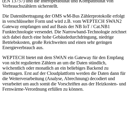
(EN 13757) und die Interoperabilität und Kompatibilität von
Verbrauchszählern sicherstellt.
Die Datenübertragung der OMS wM-Bus Zählerprotokolle erfolgt
in verschlüsselter Form und wird z.B. vom WEPTECH SWAN2
Gateway empfangen und auf Basis der NB IoT / Cat.NB1
Funktechnologie versendet. Die Narrowband-Technologie zeichnet
sich dabei durch eine hohe Gebäudedurchdringung, niedrige
Betriebskosten, große Reichweiten und einen sehr geringen
Energieverbrauch aus.
WEPTECH bietet mit dem SWAN ein Gateway für den Empfang
von nicht regulierten Zählern an um die Daten stündlich,
wöchentlich oder monatlich an ein beliebiges Backend zu
übertragen. Erst auf der Cloudplattform werden die Daten dann für
die Weiterverarbeitung (Analyse, Abrechnung) decodiert und
verarbeitet um auch somit die Vorschriften aus der Heizkosten- und
Fernwärme-Verordnung erfüllen zu können.