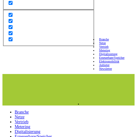
Branche
Netze
Vertrieb
Metering
Digitalisierung
Erneuerbare/Speicher
Elektromobilität
Anbieter
Newsletter
Branche
Netze
Vertrieb
Metering
Digitalisierung
Erneuerbare/Speicher