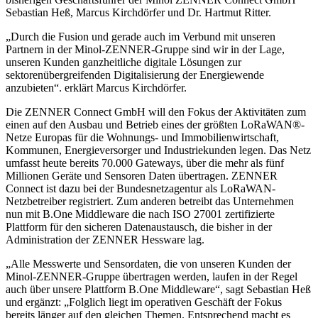
Sebastian Heß, Marcus Kirchdörfer und Dr. Hartmut Ritter.
„Durch die Fusion und gerade auch im Verbund mit unseren
Partnern in der Minol-ZENNER-Gruppe sind wir in der Lage,
unseren Kunden ganzheitliche digitale Lösungen zur
sektorenübergreifenden Digitalisierung der Energiewende
anzubieten“. erklärt Marcus Kirchdörfer.
Die ZENNER Connect GmbH will den Fokus der Aktivitäten zum
einen auf den Ausbau und Betrieb eines der größten LoRaWAN®-
Netze Europas für die Wohnungs- und Immobilienwirtschaft,
Kommunen, Energieversorger und Industriekunden legen. Das Netz
umfasst heute bereits 70.000 Gateways, über die mehr als fünf
Millionen Geräte und Sensoren Daten übertragen. ZENNER
Connect ist dazu bei der Bundesnetzagentur als LoRaWAN-
Netzbetreiber registriert. Zum anderen betreibt das Unternehmen
nun mit B.One Middleware die nach ISO 27001 zertifizierte
Plattform für den sicheren Datenaustausch, die bisher in der
Administration der ZENNER Hessware lag.
„Alle Messwerte und Sensordaten, die von unseren Kunden der
Minol-ZENNER-Gruppe übertragen werden, laufen in der Regel
auch über unsere Plattform B.One Middleware“, sagt Sebastian Heß
und ergänzt: „Folglich liegt im operativen Geschäft der Fokus
bereits länger auf den gleichen Themen. Entsprechend macht es