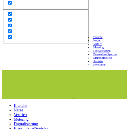
Branche
Netze
Vertrieb
Metering
Digitalisierung
Erneuerbare/Speicher
Elektromobilität
Anbieter
Newsletter
Branche
Netze
Vertrieb
Metering
Digitalisierung
Erneuerbare/Speicher