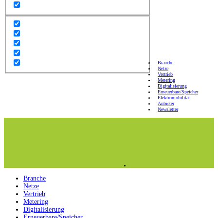
Branche
Netze
Vertrieb
Metering
Digitalisierung
Erneuerbare/Speicher
Elektromobilität
Anbieter
Newsletter
Branche
Netze
Vertrieb
Metering
Digitalisierung
Erneuerbare/Speicher