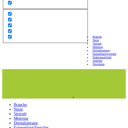
Branche
Netze
Vertrieb
Metering
Digitalisierung
Erneuerbare/Speicher
Elektromobilität
Anbieter
Newsletter
Branche
Netze
Vertrieb
Metering
Digitalisierung
Erneuerbare/Speicher