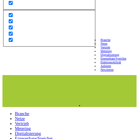
Branche
Netze
Vertrieb
Metering
Digitalisierung
Erneuerbare/Speicher
Elektromobilität
Anbieter
Newsletter
Branche
Netze
Vertrieb
Metering
Digitalisierung
Erneuerbare/Speicher