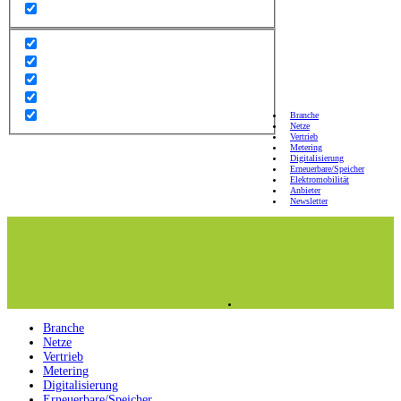
Branche
Netze
Vertrieb
Metering
Digitalisierung
Erneuerbare/Speicher
Elektromobilität
Anbieter
Newsletter
Branche
Netze
Vertrieb
Metering
Digitalisierung
Erneuerbare/Speicher