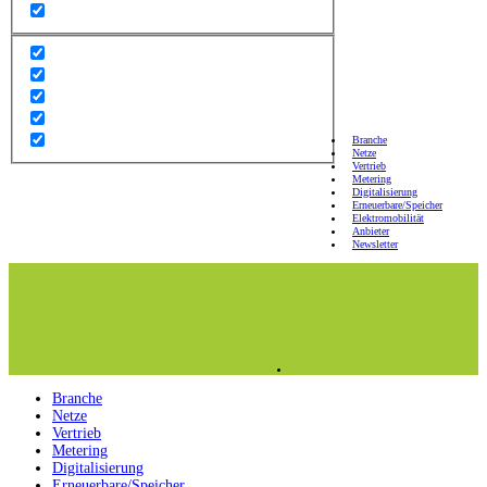
Branche
Netze
Vertrieb
Metering
Digitalisierung
Erneuerbare/Speicher
Elektromobilität
Anbieter
Newsletter
Branche
Netze
Vertrieb
Metering
Digitalisierung
Erneuerbare/Speicher