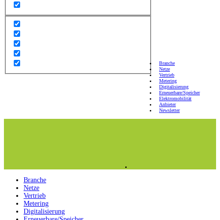
Branche
Netze
Vertrieb
Metering
Digitalisierung
Erneuerbare/Speicher
Elektromobilität
Anbieter
Newsletter
Branche
Netze
Vertrieb
Metering
Digitalisierung
Erneuerbare/Speicher