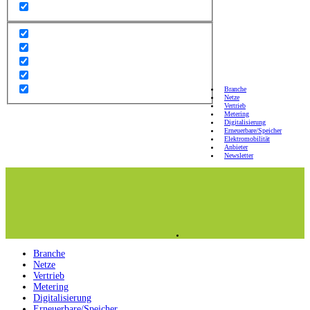
Branche
Netze
Vertrieb
Metering
Digitalisierung
Erneuerbare/Speicher
Elektromobilität
Anbieter
Newsletter
Branche
Netze
Vertrieb
Metering
Digitalisierung
Erneuerbare/Speicher