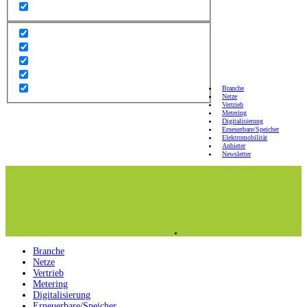
Branche
Netze
Vertrieb
Metering
Digitalisierung
Erneuerbare/Speicher
Elektromobilität
Anbieter
Newsletter
Branche
Netze
Vertrieb
Metering
Digitalisierung
Erneuerbare/Speicher