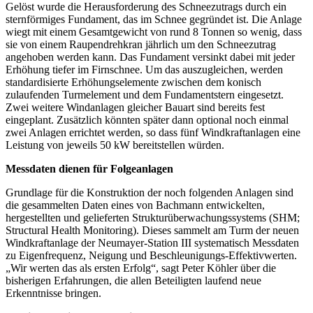
Gelöst wurde die Herausforderung des Schneezutrags durch ein
sternförmiges Fundament, das im Schnee gegründet ist. Die Anlage
wiegt mit einem Gesamtgewicht von rund 8 Tonnen so wenig, dass
sie von einem Raupendrehkran jährlich um den Schneezutrag
angehoben werden kann. Das Fundament versinkt dabei mit jeder
Erhöhung tiefer im Firnschnee. Um das auszugleichen, werden
standardisierte Erhöhungselemente zwischen dem konisch
zulaufenden Turmelement und dem Fundamentstern eingesetzt.
Zwei weitere Windanlagen gleicher Bauart sind bereits fest
eingeplant. Zusätzlich könnten später dann optional noch einmal
zwei Anlagen errichtet werden, so dass fünf Windkraftanlagen eine
Leistung von jeweils 50 kW bereitstellen würden.
Messdaten dienen für Folgeanlagen
Grundlage für die Konstruktion der noch folgenden Anlagen sind
die gesammelten Daten eines von Bachmann entwickelten,
hergestellten und gelieferten Strukturüberwachungssystems (SHM;
Structural Health Monitoring). Dieses sammelt am Turm der neuen
Windkraftanlage der Neumayer-Station III systematisch Messdaten
zu Eigenfrequenz, Neigung und Beschleunigungs-Effektivwerten.
„Wir werten das als ersten Erfolg“, sagt Peter Köhler über die
bisherigen Erfahrungen, die allen Beteiligten laufend neue
Erkenntnisse bringen.