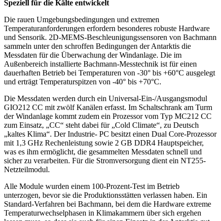
Speziell für die Kälte entwickelt
Die rauen Umgebungsbedingungen und extremen
Temperaturanforderungen erfordern besonderes robuste Hardware
und Sensorik. 2D-MEMS-Beschleunigungssensoren von Bachmann
sammeln unter den schroffen Bedingungen der Antarktis die
Messdaten für die Überwachung der Windanlage. Die im
Außenbereich installierte Bachmann-Messtechnik ist für einen
dauerhaften Betrieb bei Temperaturen von -30° bis +60°C ausgelegt
und erträgt Temperaturspitzen von -40° bis +70°C.
Die Messdaten werden durch ein Universal-Ein-/Ausgangsmodul
GIO212 CC mit zwölf Kanälen erfasst. Im Schaltschrank am Turm
der Windanlage kommt zudem ein Prozessor vom Typ MC212 CC
zum Einsatz, „CC“ steht dabei für „Cold Climate“, zu Deutsch
„kaltes Klima“. Der Industrie- PC besitzt einen Dual Core-Prozessor
mit 1,3 GHz Rechenleistung sowie 2 GB DDR4 Hauptspeicher,
was es ihm ermöglicht, die gesammelten Messdaten schnell und
sicher zu verarbeiten. Für die Stromversorgung dient ein NT255-
Netzteilmodul.
Alle Module wurden einem 100-Prozent-Test im Betrieb
unterzogen, bevor sie die Produktionsstätten verlassen haben. Ein
Standard-Verfahren bei Bachmann, bei dem die Hardware extreme
Temperaturwechselphasen in Klimakammern über sich ergehen