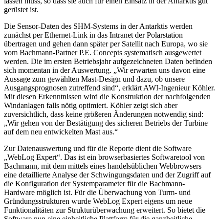
lassen muss, so dass sie auch für einen Einsatz in der Antarktis gut
gerüstet ist.
Die Sensor-Daten des SHM-Systems in der Antarktis werden
zunächst per Ethernet-Link in das Intranet der Polarstation
übertragen und gehen dann später per Satellit nach Europa, wo sie
vom Bachmann-Partner P.E. Concepts systematisch ausgewertet
werden. Die im ersten Betriebsjahr aufgezeichneten Daten befinden
sich momentan in der Auswertung. „Wir erwarten uns davon eine
Aussage zum gewählten Mast-Design und dazu, ob unsere
Ausgangsprognosen zutreffend sind“, erklärt AWI-Ingenieur Köhler.
Mit diesen Erkenntnissen wird die Konstruktion der nachfolgenden
Windanlagen falls nötig optimiert. Köhler zeigt sich aber
zuversichtlich, dass keine größeren Änderungen notwendig sind:
„Wir gehen von der Bestätigung des sicheren Betriebs der Turbine
auf dem neu entwickelten Mast aus.“
Zur Datenauswertung und für die Reporte dient die Software
„WebLog Expert“. Das ist ein browserbasiertes Softwaretool von
Bachmann, mit dem mittels eines handelsüblichen Webbrowsers
eine detaillierte Analyse der Schwingungsdaten und der Zugriff auf
die Konfiguration der Systemparameter für die Bachmann-
Hardware möglich ist. Für die Überwachung von Turm- und
Gründungsstrukturen wurde WebLog Expert eigens um neue
Funktionalitäten zur Strukturüberwachung erweitert. So bietet die
Software nun eine einheitliche Plattform für die ganzheitliche