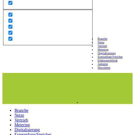
Branche
Netze
Vertrieb
Metering
Digitalisierung
Erneuerbare/Speicher
Elektromobilität
Anbieter
Newsletter
Branche
Netze
Vertrieb
Metering
Digitalisierung
Erneuerbare/Speicher