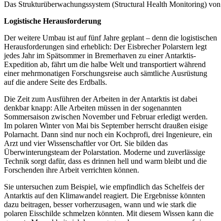
Das Strukturüberwachungssystem (Structural Health Monitoring) von 
Logistische Herausforderung
Der weitere Umbau ist auf fünf Jahre geplant – denn die logistischen
Herausforderungen sind erheblich: Der Eisbrecher Polarstern legt
jedes Jahr im Spätsommer in Bremerhaven zu einer Antarktis-
Expedition ab, fährt um die halbe Welt und transportiert während
einer mehrmonatigen Forschungsreise auch sämtliche Ausrüstung
auf die andere Seite des Erdballs.
Die Zeit zum Ausführen der Arbeiten in der Antarktis ist dabei
denkbar knapp: Alle Arbeiten müssen in der sogenannten
Sommersaison zwischen November und Februar erledigt werden.
Im polaren Winter von Mai bis September herrscht draußen eisige
Polarnacht. Dann sind nur noch ein Kochprofi, drei Ingenieure, ein
Arzt und vier Wissenschaftler vor Ort. Sie bilden das
Überwinterungsteam der Polarstation. Moderne und zuverlässige
Technik sorgt dafür, dass es drinnen hell und warm bleibt und die
Forschenden ihre Arbeit verrichten können.
Sie untersuchen zum Beispiel, wie empfindlich das Schelfeis der
Antarktis auf den Klimawandel reagiert. Die Ergebnisse könnten
dazu beitragen, besser vorherzusagen, wann und wie stark die
polaren Eisschilde schmelzen könnten. Mit diesem Wissen kann die