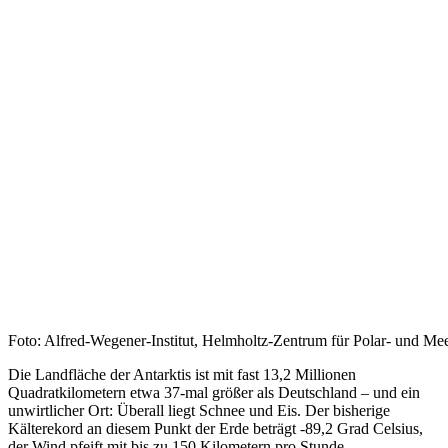
Foto: Alfred-Wegener-Institut, Helmholtz-Zentrum für Polar- und M
Die Landfläche der Antarktis ist mit fast 13,2 Millionen
Quadratkilometern etwa 37-mal größer als Deutschland – und ein
unwirtlicher Ort: Überall liegt Schnee und Eis. Der bisherige
Kälterekord an diesem Punkt der Erde beträgt -89,2 Grad Celsius,
der Wind pfeift mit bis zu 150 Kilometern pro Stunde.