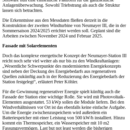
Anlagenüberwachung. Sowohl Triebstrang als auch die Struktur
lassen sich betrachten.
Die Erkenntnisse aus den Messdaten fließen derzeit in die
Konstruktion der zweiten Windturbine von Neumayer III, die in der
Sommersaison 2024/2025 errichtet werden soll. Geplant sind die
Arbeiten zwischen November 2024 und Februar 2025.
Fassade mit Solarelementen
Doch das komplexe energetische Konzept der Neumayer-Station III
reicht noch sehr viel weiter als nur bis zu den Windkraftanlagen:
„Wesentliche Schwerpunkte des modernisierten Energiekonzepts
sind neben der Deckung des Energiebedarfs aus regenerativen
Quellen zukünftig auch in der Reduzierung des Energiebedarfs der
Station festgelegt“, erläutert Peter Köhler.
Für die Gewinnung regenerativer Energie spielt künftig auch die
Fassade der Station eine wichtige Rolle. Sie wird mit Photovoltaik-
Elementen ausgestattet. 53 kWp sollen die Module liefern. Bei den
Windverhältnissen vor Ort ist das ebenfalls keine einfache Aufgabe.
Um die Energie zwischenzuspeichern wird außerdem ein
Batteriespeicher mit einer Leistung von 500 kW/h installiert. Hinzu
kommt ein Thermospeicher, ein Wasserspeicher mit 10 m2
Fassungsvermögen. Last but not least werden die bisherigen