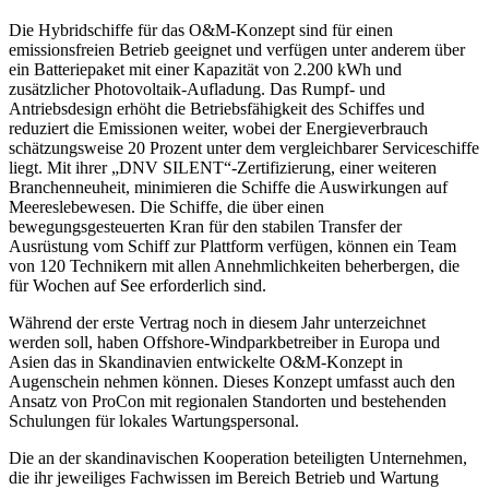
Die Hybridschiffe für das O&M-Konzept sind für einen
emissionsfreien Betrieb geeignet und verfügen unter anderem über
ein Batteriepaket mit einer Kapazität von 2.200 kWh und
zusätzlicher Photovoltaik-Aufladung. Das Rumpf- und
Antriebsdesign erhöht die Betriebsfähigkeit des Schiffes und
reduziert die Emissionen weiter, wobei der Energieverbrauch
schätzungsweise 20 Prozent unter dem vergleichbarer Serviceschiffe
liegt. Mit ihrer „DNV SILENT“-Zertifizierung, einer weiteren
Branchenneuheit, minimieren die Schiffe die Auswirkungen auf
Meereslebewesen. Die Schiffe, die über einen
bewegungsgesteuerten Kran für den stabilen Transfer der
Ausrüstung vom Schiff zur Plattform verfügen, können ein Team
von 120 Technikern mit allen Annehmlichkeiten beherbergen, die
für Wochen auf See erforderlich sind.
Während der erste Vertrag noch in diesem Jahr unterzeichnet
werden soll, haben Offshore-Windparkbetreiber in Europa und
Asien das in Skandinavien entwickelte O&M-Konzept in
Augenschein nehmen können. Dieses Konzept umfasst auch den
Ansatz von ProCon mit regionalen Standorten und bestehenden
Schulungen für lokales Wartungspersonal.
Die an der skandinavischen Kooperation beteiligten Unternehmen,
die ihr jeweiliges Fachwissen im Bereich Betrieb und Wartung