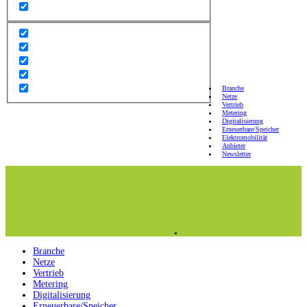
Branche
Netze
Vertrieb
Metering
Digitalisierung
Erneuerbare/Speicher
Elektromobilität
Anbieter
Newsletter
Branche
Netze
Vertrieb
Metering
Digitalisierung
Erneuerbare/Speicher