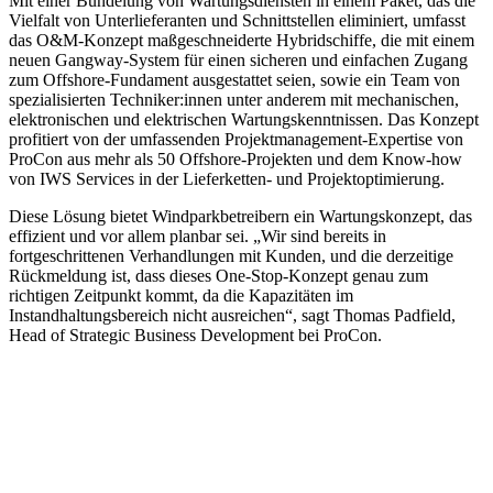
Mit einer Bündelung von Wartungsdiensten in einem Paket, das die
Vielfalt von Unterlieferanten und Schnittstellen eliminiert, umfasst
das O&M-Konzept maßgeschneiderte Hybridschiffe, die mit einem
neuen Gangway-System für einen sicheren und einfachen Zugang
zum Offshore-Fundament ausgestattet seien, sowie ein Team von
spezialisierten Techniker:innen unter anderem mit mechanischen,
elektronischen und elektrischen Wartungskenntnissen. Das Konzept
profitiert von der umfassenden Projektmanagement-Expertise von
ProCon aus mehr als 50 Offshore-Projekten und dem Know-how
von IWS Services in der Lieferketten- und Projektoptimierung.
Diese Lösung bietet Windparkbetreibern ein Wartungskonzept, das
effizient und vor allem planbar sei. „Wir sind bereits in
fortgeschrittenen Verhandlungen mit Kunden, und die derzeitige
Rückmeldung ist, dass dieses One-Stop-Konzept genau zum
richtigen Zeitpunkt kommt, da die Kapazitäten im
Instandhaltungsbereich nicht ausreichen“, sagt Thomas Padfield,
Head of Strategic Business Development bei ProCon.