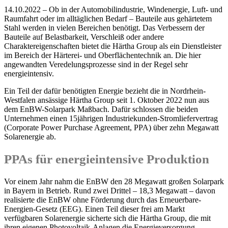
14.10.2022 – Ob in der Automobilindustrie, Windenergie, Luft- und
Raumfahrt oder im alltäglichen Bedarf – Bauteile aus gehärtetem
Stahl werden in vielen Bereichen benötigt. Das Verbessern der
Bauteile auf Belastbarkeit, Verschleiß oder andere
Charaktereigenschaften bietet die Härtha Group als ein Dienstleister
im Bereich der Härterei- und Oberflächentechnik an. Die hier
angewandten Veredelungsprozesse sind in der Regel sehr
energieintensiv.
Ein Teil der dafür benötigten Energie bezieht die in Nordrhein-
Westfalen ansässige Härtha Group seit 1. Oktober 2022 nun aus
dem EnBW-Solarpark Maßbach. Dafür schlossen die beiden
Unternehmen einen 15jährigen Industriekunden-Stromliefervertrag
(Corporate Power Purchase Agreement, PPA) über zehn Megawatt
Solarenergie ab.
PPAs für energieintensive Produktion
Vor einem Jahr nahm die EnBW den 28 Megawatt großen Solarpark
in Bayern in Betrieb. Rund zwei Drittel – 18,3 Megawatt – davon
realisierte die EnBW ohne Förderung durch das Erneuerbare-
Energien-Gesetz (EEG). Einen Teil dieser frei am Markt
verfügbaren Solarenergie sicherte sich die Härtha Group, die mit
ihren eigenen Photovoltaik-Anlagen die Energieversorgung