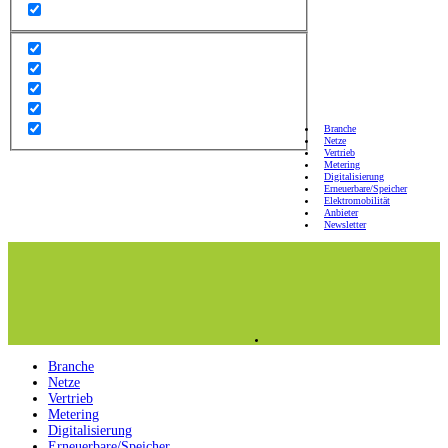
Branche
Netze
Vertrieb
Metering
Digitalisierung
Erneuerbare/Speicher
Elektromobilität
Anbieter
Newsletter
Branche
Netze
Vertrieb
Metering
Digitalisierung
Erneuerbare/Speicher