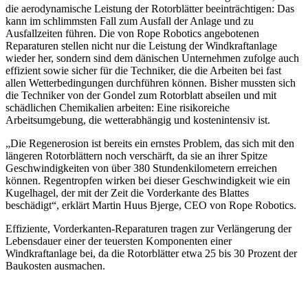
die aerodynamische Leistung der Rotorblätter beeinträchtigen: Das
kann im schlimmsten Fall zum Ausfall der Anlage und zu
Ausfallzeiten führen. Die von Rope Robotics angebotenen
Reparaturen stellen nicht nur die Leistung der Windkraftanlage
wieder her, sondern sind dem dänischen Unternehmen zufolge auch
effizient sowie sicher für die Techniker, die die Arbeiten bei fast
allen Wetterbedingungen durchführen können. Bisher mussten sich
die Techniker von der Gondel zum Rotorblatt abseilen und mit
schädlichen Chemikalien arbeiten: Eine risikoreiche
Arbeitsumgebung, die wetterabhängig und kostenintensiv ist.
„Die Regenerosion ist bereits ein ernstes Problem, das sich mit den
längeren Rotorblättern noch verschärft, da sie an ihrer Spitze
Geschwindigkeiten von über 380 Stundenkilometern erreichen
können. Regentropfen wirken bei dieser Geschwindigkeit wie ein
Kugelhagel, der mit der Zeit die Vorderkante des Blattes
beschädigt“, erklärt Martin Huus Bjerge, CEO von Rope Robotics.
Effiziente, Vorderkanten-Reparaturen tragen zur Verlängerung der
Lebensdauer einer der teuersten Komponenten einer
Windkraftanlage bei, da die Rotorblätter etwa 25 bis 30 Prozent der
Baukosten ausmachen.