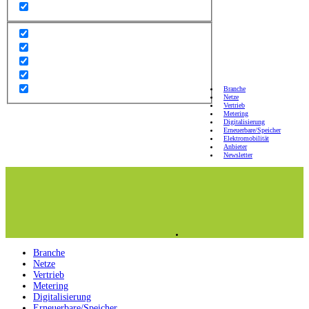
Branche
Netze
Vertrieb
Metering
Digitalisierung
Erneuerbare/Speicher
Elektromobilität
Anbieter
Newsletter
Branche
Netze
Vertrieb
Metering
Digitalisierung
Erneuerbare/Speicher