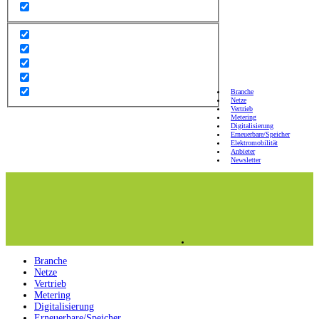
Branche
Netze
Vertrieb
Metering
Digitalisierung
Erneuerbare/Speicher
Elektromobilität
Anbieter
Newsletter
Branche
Netze
Vertrieb
Metering
Digitalisierung
Erneuerbare/Speicher