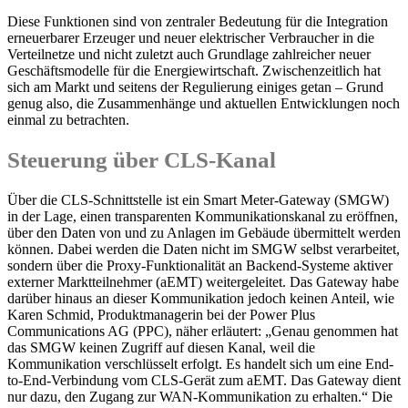
Diese Funktionen sind von zentraler Bedeutung für die Integration
erneuerbarer Erzeuger und neuer elektrischer Verbraucher in die
Verteilnetze und nicht zuletzt auch Grundlage zahlreicher neuer
Geschäftsmodelle für die Energiewirtschaft. Zwischenzeitlich hat
sich am Markt und seitens der Regulierung einiges getan – Grund
genug also, die Zusammenhänge und aktuellen Entwicklungen noch
einmal zu betrachten.
Steuerung über CLS-Kanal
Über die CLS-Schnittstelle ist ein Smart Meter-Gateway (SMGW)
in der Lage, einen transparenten Kommunikationskanal zu eröffnen,
über den Daten von und zu Anlagen im Gebäude übermittelt werden
können. Dabei werden die Daten nicht im SMGW selbst verarbeitet,
sondern über die Proxy-Funktionalität an Backend-Systeme aktiver
externer Marktteilnehmer (aEMT) weitergeleitet. Das Gateway habe
darüber hinaus an dieser Kommunikation jedoch keinen Anteil, wie
Karen Schmid, Produktmanagerin bei der Power Plus
Communications AG (PPC), näher erläutert: „Genau genommen hat
das SMGW keinen Zugriff auf diesen Kanal, weil die
Kommunikation verschlüsselt erfolgt. Es handelt sich um eine End-
to-End-Verbindung vom CLS-Gerät zum aEMT. Das Gateway dient
nur dazu, den Zugang zur WAN-Kommunikation zu erhalten.“ Die