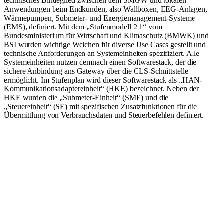
technisches Bindeglied zwischen dem SMGW und lokalen
Anwendungen beim Endkunden, also Wallboxen, EEG-Anlagen,
Wärmepumpen, Submeter- und Energiemanagement-Systeme
(EMS), definiert. Mit dem „Stufenmodell 2.1“ vom
Bundesministerium für Wirtschaft und Klimaschutz (BMWK) und
BSI wurden wichtige Weichen für diverse Use Cases gestellt und
technische Anforderungen an Systemeinheiten spezifiziert. Alle
Systemeinheiten nutzen demnach einen Softwarestack, der die
sichere Anbindung ans Gateway über die CLS-Schnittstelle
ermöglicht. Im Stufenplan wird dieser Softwarestack als „HAN-
Kommunikationsadaptereinheit“ (HKE) bezeichnet. Neben der
HKE wurden die „Submeter-Einheit“ (SME) und die
„Steuereinheit“ (SE) mit spezifischen Zusatzfunktionen für die
Übermittlung von Verbrauchsdaten und Steuerbefehlen definiert.