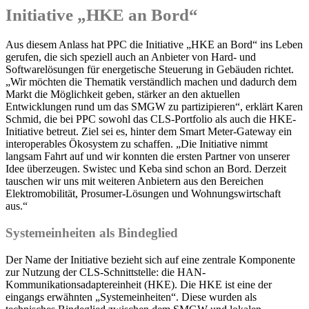
Initiative „HKE an Bord“
Aus diesem Anlass hat PPC die Initiative „HKE an Bord“ ins Leben
gerufen, die sich speziell auch an Anbieter von Hard- und
Softwarelösungen für energetische Steuerung in Gebäuden richtet.
„Wir möchten die Thematik verständlich machen und dadurch dem
Markt die Möglichkeit geben, stärker an den aktuellen
Entwicklungen rund um das SMGW zu partizipieren“, erklärt Karen
Schmid, die bei PPC sowohl das CLS-Portfolio als auch die HKE-
Initiative betreut. Ziel sei es, hinter dem Smart Meter-Gateway ein
interoperables Ökosystem zu schaffen. „Die Initiative nimmt
langsam Fahrt auf und wir konnten die ersten Partner von unserer
Idee überzeugen. Swistec und Keba sind schon an Bord. Derzeit
tauschen wir uns mit weiteren Anbietern aus den Bereichen
Elektromobilität, Prosumer-Lösungen und Wohnungswirtschaft
aus.“
Systemeinheiten als Bindeglied
Der Name der Initiative bezieht sich auf eine zentrale Komponente
zur Nutzung der CLS-Schnittstelle: die HAN-
Kommunikationsadaptereinheit (HKE). Die HKE ist eine der
eingangs erwähnten „Systemeinheiten“. Diese wurden als