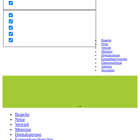
Branche
Netze
Vertrieb
Metering
Digitalisierung
Erneuerbare/Speicher
Elektromobilität
Anbieter
Newsletter
Branche
Netze
Vertrieb
Metering
Digitalisierung
Erneuerbare/Speicher