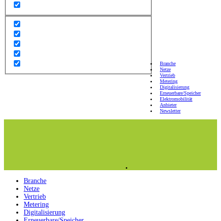
Branche
Netze
Vertrieb
Metering
Digitalisierung
Erneuerbare/Speicher
Elektromobilität
Anbieter
Newsletter
Branche
Netze
Vertrieb
Metering
Digitalisierung
Erneuerbare/Speicher