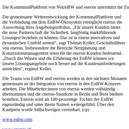
Die KommunalPlattform von NetzeBW und enersis unterstützt die 
Die gemeinsame Weiterentwicklung der KommunalPlattform und
die Verbindung mit dem EnBW-Ökosystem ermöglicht enersis die
Ausweitung ihres Angebotsportfolios. „Für unsere Kunden bietet
die neue Partnerschaft die Sicherheit, langfristig marktführende
Lösungen beziehen zu können. Das ist in einem innovativen und
dynamischen Umfeld zentral“, sagt Thomas Koller, Geschäftsführer
von enersis. Insbesondere die Bereiche Netzplanung und
Konzessionsmanagement seien für die enersis-Kunden bedeutend.
„Durch das Wissen und die Erfahrung der EnBW können wir
unsere Lösungsangebote noch besser auf die Kundenanforderungen
ausrichten“, ergänzt Koller.
Die Teams von EnBW und enersis werden in den nächsten Monaten
gemeinsam an der Integration von enersis in den EnBW-Konzern
arbeiten. Die Mitarbeiter:innen von enersis werden vollständig
übernommen und die enersis-Standorte in Berlin und Bern bleiben
bestehen. Enersis wird als 100-prozentige Tochter der EnBW
eigenständig und unter ihrem Namen weitergeführt. Über den
Kaufpreis wurde Stillschweigen vereinbart. (cp)
www.enbw.com