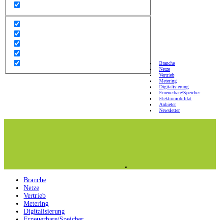
Branche
Netze
Vertrieb
Metering
Digitalisierung
Erneuerbare/Speicher
Elektromobilität
Anbieter
Newsletter
Branche
Netze
Vertrieb
Metering
Digitalisierung
Erneuerbare/Speicher