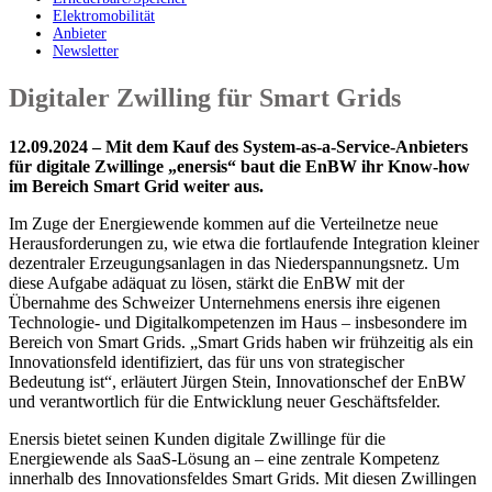
Elektromobilität
Anbieter
Newsletter
Digitaler Zwilling für Smart Grids
12.09.2024 – Mit dem Kauf des System-
as
-a-Service-Anbieters
für digitale Zwillinge „
enersis
“ baut die EnBW ihr Know-how
im Bereich Smart
Grid
weiter aus.
Im Zuge der Energiewende kommen auf die Verteilnetze neue
Herausforderungen zu, wie etwa die fortlaufende Integration kleiner
dezentraler Erzeugungsanlagen in das Niederspannungsnetz. Um
diese Aufgabe adäquat zu lösen, stärkt die EnBW mit der
Übernahme des Schweizer Unternehmens enersis ihre eigenen
Technologie- und Digitalkompetenzen im Haus – insbesondere im
Bereich von Smart Grids. „Smart Grids haben wir frühzeitig als ein
Innovationsfeld identifiziert, das für uns von strategischer
Bedeutung ist“, erläutert Jürgen Stein, Innovationschef der EnBW
und verantwortlich für die Entwicklung neuer Geschäftsfelder.
Enersis bietet seinen Kunden digitale Zwillinge für die
Energiewende als SaaS-Lösung an – eine zentrale Kompetenz
innerhalb des Innovationsfeldes Smart Grids. Mit diesen Zwillingen