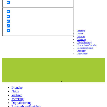
Branche
Netze
Vertrieb
Metering
Digitalisierung
Erneuerbare/Speicher
Elektromobilität
Anbieter
Newsletter
Branche
Netze
Vertrieb
Metering
Digitalisierung
Erneuerbare/Speicher