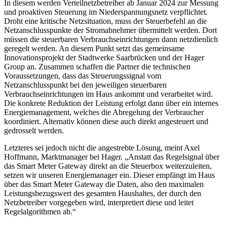
In diesem werden Verteilnetzbetreiber ab Januar 2024 zur Messung
und proaktiven Steuerung im Niederspannungsnetz verpflichtet.
Droht eine kritische Netzsituation, muss der Steuerbefehl an die
Netzanschlusspunkte der Stromabnehmer übermittelt werden. Dort
müssen die steuerbaren Verbrauchseinrichtungen dann netzdienlich
geregelt werden. An diesem Punkt setzt das gemeinsame
Innovationsprojekt der Stadtwerke Saarbrücken und der Hager
Group an. Zusammen schaffen die Partner die technischen
Voraussetzungen, dass das Steuerungssignal vom
Netzanschlusspunkt bei den jeweiligen steuerbaren
Verbrauchseinrichtungen im Haus ankommt und verarbeitet wird.
Die konkrete Reduktion der Leistung erfolgt dann über ein internes
Energiemanagement, welches die Abregelung der Verbraucher
koordiniert. Alternativ können diese auch direkt angesteuert und
gedrosselt werden.
Letzteres sei jedoch nicht die angestrebte Lösung, meint Axel
Hoffmann, Marktmanager bei Hager. „Anstatt das Regelsignal über
das Smart Meter Gateway direkt an die Steuerbox weiterzuleiten,
setzen wir unseren Energiemanager ein. Dieser empfängt im Haus
über das Smart Meter Gateway die Daten, also den maximalen
Leistungsbezugswert des gesamten Haushaltes, der durch den
Netzbetreiber vorgegeben wird, interpretiert diese und leitet
Regelalgorithmen ab.“