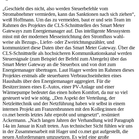
„Geschieht dies nicht, also werden Steuerbefehle vom
Stromabnehmer vermieden, kann das Sanktionen nach sich ziehen“,
weiß Hoffmann. Um das zu vermeiden, baut er und sein Team im
Rahmen des Projektes die CLS-Schnittstellen des Smart Meter
Gateways zum Energiemanager auf. Das intelligente Messsystem
misst mit der modernen Messeinrichtung den Stromfluss wahl-
weise als Bezugs-, Liefer- oder Zweirichtungszähler, und
kommuniziert diese Daten über das Smart Meter Gateway. Über die
CLS-Schnittstelle als hochsicheren Kommunikationskanal werden
Steuersignale (zum Beispiel der Befehl zum Abregeln) über das
Smart Meter Gateway an die Steuerbox und von dort zum
Energiemanager übertragen. Laut Hager werden im Rahmen dieses
Projektes erstmals alle steuerbaren Verbrauchseinheiten eines
Haushalts über den Energiemanager aggregiert. Für die
Besitzer:innen eines E-Autos, einer PV-Anlage und einer
Wärmepumpe bedeutet das einen hohen Komfort, da nur so viel
gesteuert wird wie nötig. „Den Aspekt der Verteilung, der
Netzleittechnik und der Netzführung haben wir selbst in einem
internen Projekt am Franzenbrunnen mit den Kolleg:innen der
co.met bereits letztes Jahr erprobt und umgesetzt“, resümiert
Ackermann. „Nach langen Jahren der Verhandlung wird Paragraph
14a im Januar in Kraft treten. Aus technischer Sicht fühlen wir uns
in der Zusammenarbeit mit Hager und co.met gut aufgestellt, die
neuen Anforderungen umzusetzen. Es wird eine große