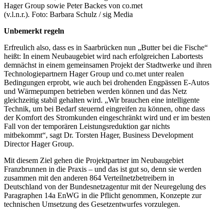
Hager Group sowie Peter Backes von co.met
(v.l.n.r.). Foto: Barbara Schulz / sig Media
Unbemerkt regeln
Erfreulich also, dass es in Saarbrücken nun „Butter bei die Fische“
heißt: In einem Neubaugebiet wird nach erfolgreichen Labortests
demnächst in einem gemeinsamen Projekt der Stadtwerke und ihren
Technologiepartnern Hager Group und co.met unter realen
Bedingungen erprobt, wie auch bei drohenden Engpässen E-Autos
und Wärmepumpen betrieben werden können und das Netz
gleichzeitig stabil gehalten wird. „Wir brauchen eine intelligente
Technik, um bei Bedarf steuernd eingreifen zu können, ohne dass
der Komfort des Stromkunden eingeschränkt wird und er im besten
Fall von der temporären Leistungsreduktion gar nichts
mitbekommt“, sagt Dr. Torsten Hager, Business Development
Director Hager Group.
Mit diesem Ziel gehen die Projektpartner im Neubaugebiet
Franzbrunnen in die Praxis – und das ist gut so, denn sie werden
zusammen mit den anderen 864 Verteilnetzbetreibern in
Deutschland von der Bundesnetzagentur mit der Neuregelung des
Paragraphen 14a EnWG in die Pflicht genommen, Konzepte zur
technischen Umsetzung des Gesetzentwurfes vorzulegen.