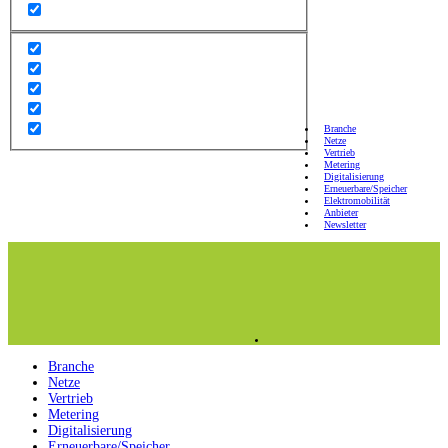
Branche
Netze
Vertrieb
Metering
Digitalisierung
Erneuerbare/Speicher
Elektromobilität
Anbieter
Newsletter
Branche
Netze
Vertrieb
Metering
Digitalisierung
Erneuerbare/Speicher