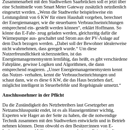
Zusammenarbeit mit den Stadtwerken Saarbrücken soll er jetzt über
eine Schnittstelle vom Smart Meter Gateway zusätzlich netzdienlich
eingesetzt werden. „Wenn die Stadtwerke beispielsweise ein
Leistungslimit von 6 KW für einen Haushalt vorgeben, berechnet
der Energiemanager, wie die steuerbaren Verbrauchseinrichtungen
entsprechend ein- gestellt werden können“, erklärt Hoffmann. So
könne das E-Fahr- zeug geladen werden, gleichzeitig dafür die
Wärmepumpe aus- geschaltet und Strom aus der PV-Anlage auf
dem Dach bezogen werden. „Dabei soll der Bewohner idealerweise
nicht wahrnehmen, dass geregelt wurde.“ Um diese
Nutzerfreundlichkeit sicherzustellen, ist das
Energiemanagementsystem lernfähig, das heißt, es gibt verschiedene
Fahrpläne, gewisse Logiken und Algorithmen, die dann
entsprechend reagieren. „Unser Energiemanagementsystem kennt
das Nutzer- verhalten, kennt die Verbrauchseinrichtungen und
schaut dann, wie es diese 6 KW, die das Haus beziehen darf,
möglichst intelligent in Steuerbefehle und Regelsignale umsetzt.“
Anschlussnehmer in der Pflicht
Da die Zuständigkeit des Netzbetreibers laut Gesetzgeber am
Netzanschlusspunkt endet, ist es als Hauseigentümer wichtig,
Experten wie Hager an der Seite zu haben, die die notwendige
Technik zusammen mit den Stadtwerken entwickeln und in Betrieb
nehmen können. Denn obwohl es den Besitzer:innen von E-