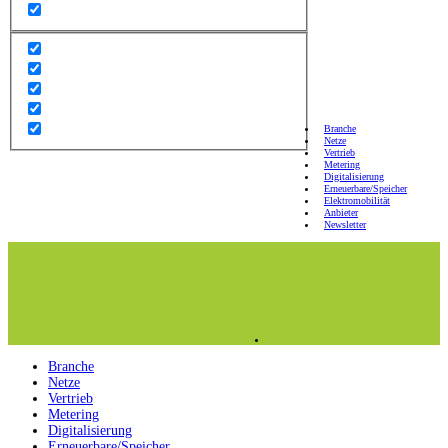
Branche
Netze
Vertrieb
Metering
Digitalisierung
Erneuerbare/Speicher
Elektromobilität
Anbieter
Newsletter
Branche
Netze
Vertrieb
Metering
Digitalisierung
Erneuerbare/Speicher