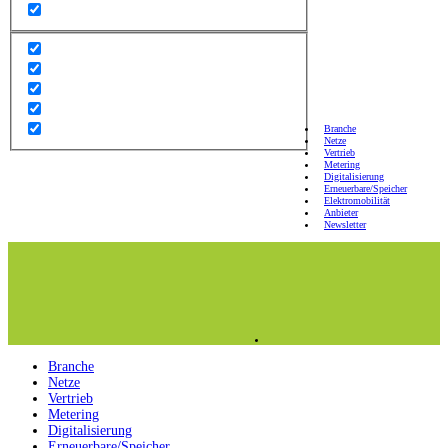
Branche
Netze
Vertrieb
Metering
Digitalisierung
Erneuerbare/Speicher
Elektromobilität
Anbieter
Newsletter
Branche
Netze
Vertrieb
Metering
Digitalisierung
Erneuerbare/Speicher