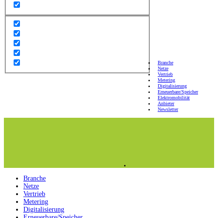
Branche
Netze
Vertrieb
Metering
Digitalisierung
Erneuerbare/Speicher
Elektromobilität
Anbieter
Newsletter
Branche
Netze
Vertrieb
Metering
Digitalisierung
Erneuerbare/Speicher