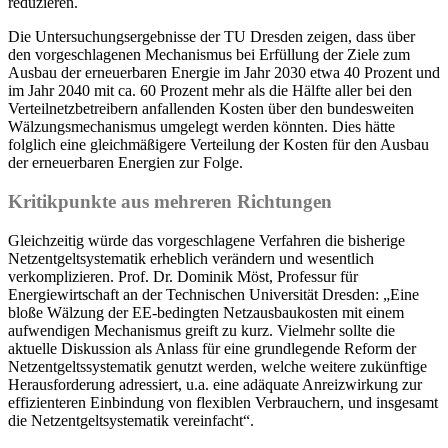
reduzieren.
Die Untersuchungsergebnisse der TU Dresden zeigen, dass über
den vorgeschlagenen Mechanismus bei Erfüllung der Ziele zum
Ausbau der erneuerbaren Energie im Jahr 2030 etwa 40 Prozent und
im Jahr 2040 mit ca. 60 Prozent mehr als die Hälfte aller bei den
Verteilnetzbetreibern anfallenden Kosten über den bundesweiten
Wälzungsmechanismus umgelegt werden könnten. Dies hätte
folglich eine gleichmäßigere Verteilung der Kosten für den Ausbau
der erneuerbaren Energien zur Folge.
Kritikpunkte aus mehreren Richtungen
Gleichzeitig würde das vorgeschlagene Verfahren die bisherige
Netzentgeltsystematik erheblich verändern und wesentlich
verkomplizieren. Prof. Dr. Dominik Möst, Professur für
Energiewirtschaft an der Technischen Universität Dresden: „Eine
bloße Wälzung der EE-bedingten Netzausbaukosten mit einem
aufwendigen Mechanismus greift zu kurz. Vielmehr sollte die
aktuelle Diskussion als Anlass für eine grundlegende Reform der
Netzentgeltssystematik genutzt werden, welche weitere zukünftige
Herausforderung adressiert, u.a. eine adäquate Anreizwirkung zur
effizienteren Einbindung von flexiblen Verbrauchern, und insgesamt
die Netzentgeltsystematik vereinfacht“.