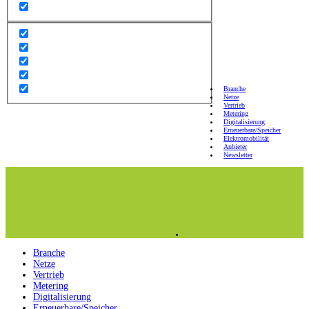
Branche
Netze
Vertrieb
Metering
Digitalisierung
Erneuerbare/Speicher
Elektromobilität
Anbieter
Newsletter
Branche
Netze
Vertrieb
Metering
Digitalisierung
Erneuerbare/Speicher