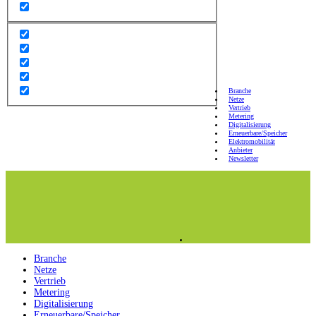
Branche
Netze
Vertrieb
Metering
Digitalisierung
Erneuerbare/Speicher
Elektromobilität
Anbieter
Newsletter
Branche
Netze
Vertrieb
Metering
Digitalisierung
Erneuerbare/Speicher