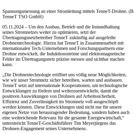
Spannungsmessung an einer Stromleitung mittels TenneT-Drohne. (Bi
TenneT TSO GmbH)
0
5
.11.2024 –
Um den Ausbau, Betrieb und die Instandhaltung
seines Stromnetzes weiter zu optimieren, setzt der
Übertragungsnetzbetreiber TenneT zukünftig auf ausgefeilte
Drohnentechnologie. Hierzu hat TenneT in Zusammenarbeit mit
internationalen Tech-Unternehmen und Forschungspartnern eine
Drohne entwickelt, die Induktionsströme und elektromagnetische
Felder im Übertragungsnetz präzise messen und sichtbar machen
kann.
„Die Drohnentechnologie eröffnet uns völlig neue Möglichkeiten,
wie wir unser Stromnetz sicher betreiben, warten und ausbauen.
TenneT setzt auf internationale Kooperationen, um technologische
Entwicklungen zu fördern und weiterzuentwickeln, damit die
positiven Auswirkungen von Drohnen auf Arbeitssicherheit,
Effizienz und Zuverlässigkeit im Stromnetz voll ausgeschöpft
werden können. Diese Entwicklungen sind nicht nur für unsere
eigenen Netze von herausragender Bedeutung, sondern haben auch
eine weitreichende Relevanz für die gesamte Energiewirtschaft,“
unterstreicht TenneT-Geschäftsführer Tim Meyerjürgens das
Drohnen-Engagement seines Unternehmens.