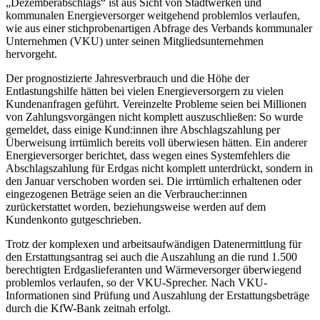
„Dezemberabschlags“ ist aus Sicht von Stadtwerken und
kommunalen Energieversorger weitgehend problemlos verlaufen,
wie aus einer stichprobenartigen Abfrage des Verbands kommunaler
Unternehmen (VKU) unter seinen Mitgliedsunternehmen
hervorgeht.
Der prognostizierte Jahresverbrauch und die Höhe der
Entlastungshilfe hätten bei vielen Energieversorgern zu vielen
Kundenanfragen geführt. Vereinzelte Probleme seien bei Millionen
von Zahlungsvorgängen nicht komplett auszuschließen: So wurde
gemeldet, dass einige Kund:innen ihre Abschlagszahlung per
Überweisung irrtümlich bereits voll überwiesen hätten. Ein anderer
Energieversorger berichtet, dass wegen eines Systemfehlers die
Abschlagszahlung für Erdgas nicht komplett unterdrückt, sondern in
den Januar verschoben worden sei. Die irrtümlich erhaltenen oder
eingezogenen Beträge seien an die Verbraucher:innen
zurückerstattet worden, beziehungsweise werden auf dem
Kundenkonto gutgeschrieben.
Trotz der komplexen und arbeitsaufwändigen Datenermittlung für
den Erstattungsantrag sei auch die Auszahlung an die rund 1.500
berechtigten Erdgaslieferanten und Wärmeversorger überwiegend
problemlos verlaufen, so der VKU-Sprecher. Nach VKU-
Informationen sind Prüfung und Auszahlung der Erstattungsbeträge
durch die KfW-Bank zeitnah erfolgt.