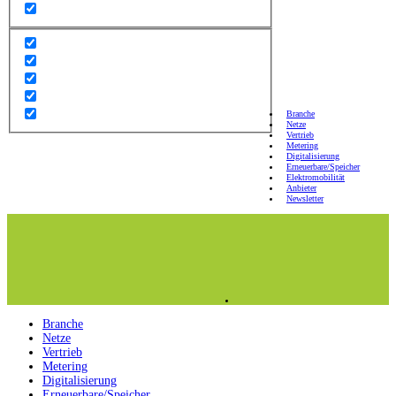
Branche
Netze
Vertrieb
Metering
Digitalisierung
Erneuerbare/Speicher
Elektromobilität
Anbieter
Newsletter
Branche
Netze
Vertrieb
Metering
Digitalisierung
Erneuerbare/Speicher